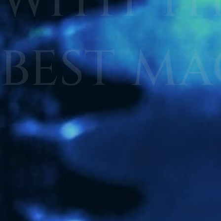
WITH
T
BEST
MA